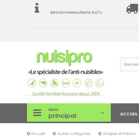
INFOS/CONSEILS/DEVIS 6J/7J
MENU
ACCUEIL
principal
Accueil
Autres catégories
Guêpes et frelons