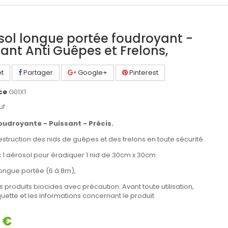
sol longue portée foudroyant -
sant Anti Guêpes et Frelons,
t
Partager
Google+
Pinterest
ce
G01X1
uf
oudroyante - Puissant - Précis.
estruction des nids de guêpes et des frelons en toute sécurité.
:
1 aérosol pour éradiquer 1 nid de 30cm x 30cm
ongue portée (6 à 8m),
les produits biocides avec précaution. Avant toute utilisation,
tiquette et les informations concernant le produit.
 €