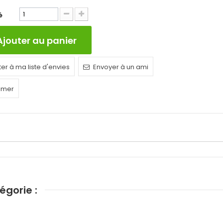
é
Ajouter au panier
ter à ma liste d'envies
Envoyer à un ami
imer
égorie :