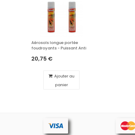
Aérosols longue portée
foudroyants - Puissant Anti
Guêpes et Frelons, - x2
20,75 €
Ajouter au
panier