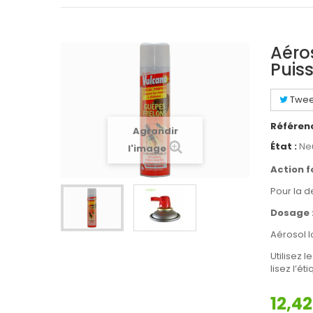
Aéro
Puis
Twee
Référen
Agrandir
État :
Ne
l'image
Action f
Pour la d
Dosage 
Aérosol l
Utilisez 
lisez l’é
12,42