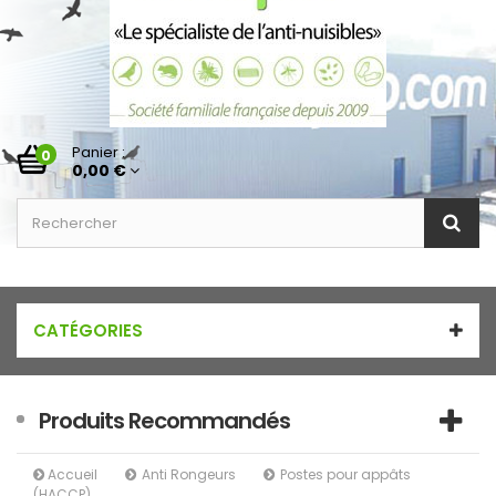
Panier :
0
0,00 €
CATÉGORIES
Produits Recommandés
Accueil
Anti Rongeurs
Postes pour appâts
(HACCP)