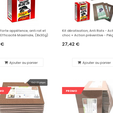
Moustiques concentré
fet choc
choc, jusqu’à 100L de
i Puces,
produit à pulvériser
 forte appétence, anti rat et
Kit dératisation, Anti Rats - Ac
lit - 3 x
, Efficacité Maximale, (8x30g)
choc + Action préventive - Piè
20,75 €
poison + postes sécurisés
 €
27,42 €
Spray Anti punaises
vertes, punaises
poisonné
diaboliques...
Ajouter au panier
Ajouter au panier
le de fer
24,08 €
utte anti
 durable,
Piège à Guêpes &
Frelon Asiatique – Kit
MO
PROMO
Complet avec Attractif
50ML
plastique
13,25 €
souris.... -
)