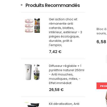
Produits Recommandés
Gel action choc et
Mini Diffuseur,
rémanente anti
Fumigènes, ef
cafards, blattes,
- Puissant Ant
Bloc à
intérieur, extérieur - 3
Anti Punaise de 
souris
pièges écologique,
150ml
durable, prêt à
6,58
24,08 €
l'emploi,
7,42 €
Etui pâte em
(15x10g) - Pail
Diffuseur réglable + 1
anti rongeurs
pyrèthre naturel 250ml
écologique - L
- Anti mouches,
souris choc et
moustiques, mites, -
10,75 €
Effet immédiat
PRO
26,58 €
Piège collant 
- Anti rat, Anti 
Kit dératisation, Anti
x10 (20 pièges