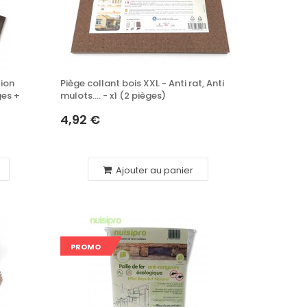
Recharge pour Piège à
Guêpes et Frelons –
Attractif Concentré –
tion
Piège collant bois XXL - Anti rat, Anti
Lot 5x50ml–
ges +
mulots.... - x1 (2 pièges)
Compatible Tous
Pièges
4,92 €
14,92 €
Ajouter au panier
PROMO