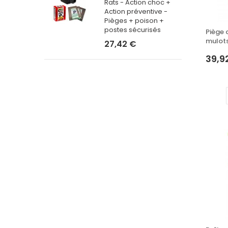
Rats - Action choc +
27,42 €
Action préventive -
Pièges + poison +
postes sécurisés
Piège c
mulots.
27,42 €
39,9