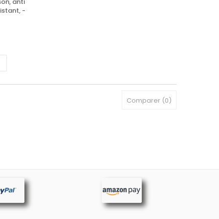
on, anti
istant, -
Comparer (
0
)