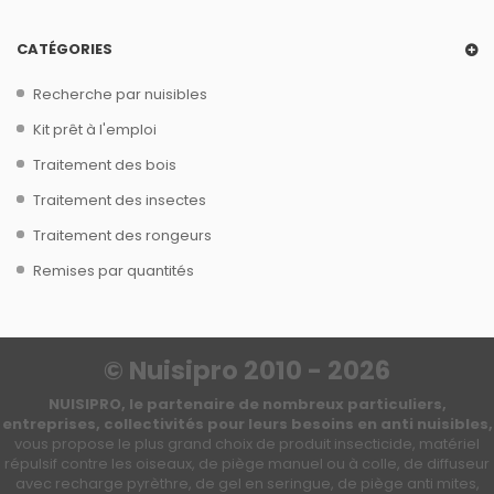
CATÉGORIES
Recherche par nuisibles
Kit prêt à l'emploi
Traitement des bois
Traitement des insectes
Traitement des rongeurs
Remises par quantités
© Nuisipro 2010 - 2026
NUISIPRO, le partenaire de nombreux particuliers,
entreprises, collectivités pour leurs besoins en anti nuisibles,
vous propose le plus grand choix de produit insecticide, matériel
répulsif contre les oiseaux, de piège manuel ou à colle, de diffuseur
avec recharge pyrèthre, de gel en seringue, de piège anti mites,