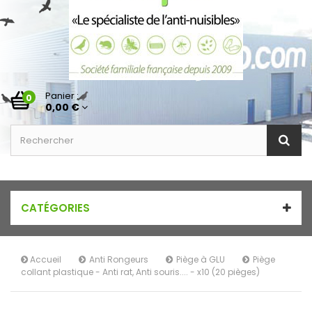
Panier :
0
0,00 €
CATÉGORIES
Accueil
Anti Rongeurs
Piège à GLU
Piège
collant plastique - Anti rat, Anti souris.... - x10 (20 pièges)