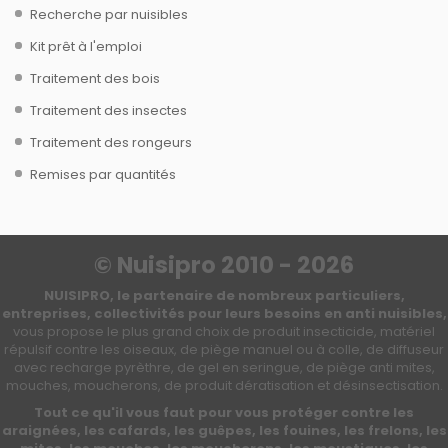
Recherche par nuisibles
Kit prêt à l'emploi
Traitement des bois
Traitement des insectes
Traitement des rongeurs
Remises par quantités
© Nuisipro 2010 - 2026
NUISIPRO, le partenaire de nombreux particuliers,
entreprises, collectivités pour leurs besoins en anti nuisibles,
vous propose le plus grand choix de produit insecticide, matériel
répulsif contre les oiseaux, de piège manuel ou à colle, de diffuseur
avec recharge pyrèthre, de gel en seringue, de piège anti mites,
mouches, moucherons, de produit dératisation et désinsectisation.
Tout ce qu'il vous faut pour vous protéger contre les
araignées, les cafards, les guêpes, les fouines, les frelons, les