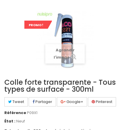
PROMO !
Agrandir
l'image
Colle forte transparente - Tous
types de surface - 300ml
Tweet
Partager
Google+
Pinterest
Référence
P09X1
État :
Neuf